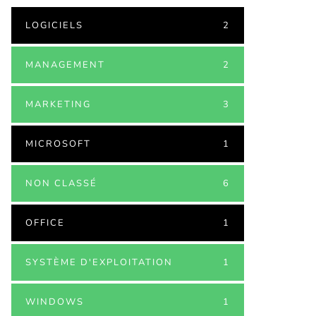
LOGICIELS
2
MANAGEMENT
2
MARKETING
3
MICROSOFT
1
NON CLASSÉ
6
OFFICE
1
SYSTÈME D'EXPLOITATION
1
WINDOWS
1