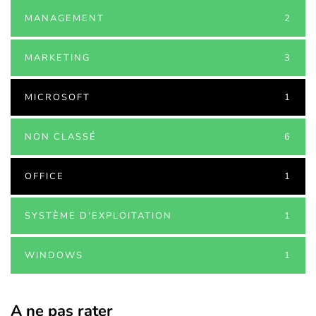
MANAGEMENT
2
MARKETING
3
MICROSOFT
1
NON CLASSÉ
6
OFFICE
1
SYSTÈME D'EXPLOITATION
1
WINDOWS
1
A ne pas rater