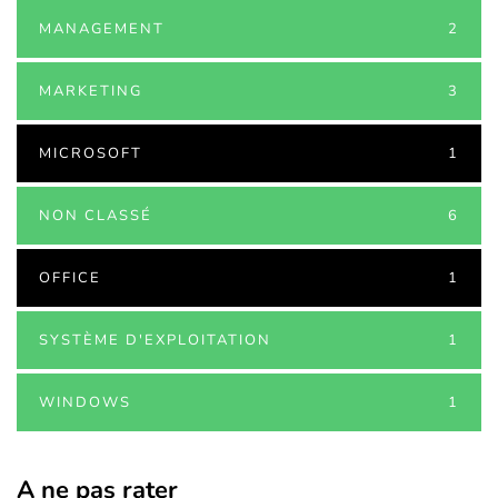
MANAGEMENT
2
MARKETING
3
MICROSOFT
1
NON CLASSÉ
6
OFFICE
1
SYSTÈME D'EXPLOITATION
1
WINDOWS
1
A ne pas rater