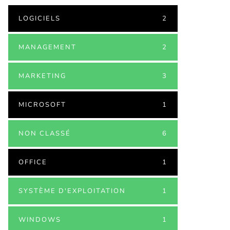
LOGICIELS
2
MANAGEMENT
2
MARKETING
3
MICROSOFT
1
NON CLASSÉ
6
OFFICE
1
SYSTÈME D'EXPLOITATION
1
WINDOWS
1