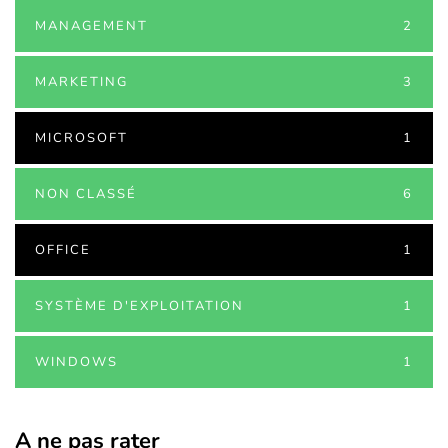
MANAGEMENT
2
MARKETING
3
MICROSOFT
1
NON CLASSÉ
6
OFFICE
1
SYSTÈME D'EXPLOITATION
1
WINDOWS
1
A ne pas rater