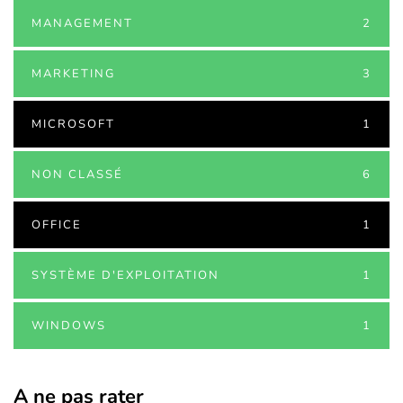
MANAGEMENT
2
MARKETING
3
MICROSOFT
1
NON CLASSÉ
6
OFFICE
1
SYSTÈME D'EXPLOITATION
1
WINDOWS
1
A ne pas rater