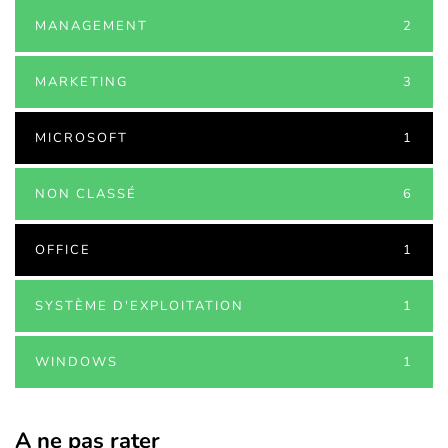
MANAGEMENT
2
MARKETING
3
MICROSOFT
1
NON CLASSÉ
6
OFFICE
1
SYSTÈME D'EXPLOITATION
1
WINDOWS
1
A ne pas rater