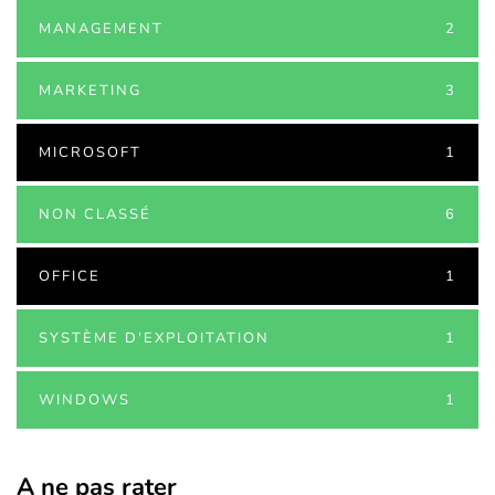
MANAGEMENT
2
MARKETING
3
MICROSOFT
1
NON CLASSÉ
6
OFFICE
1
SYSTÈME D'EXPLOITATION
1
WINDOWS
1
A ne pas rater