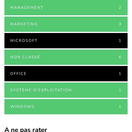
MANAGEMENT
2
MARKETING
3
MICROSOFT
1
NON CLASSÉ
6
OFFICE
1
SYSTÈME D'EXPLOITATION
1
WINDOWS
1
A ne pas rater