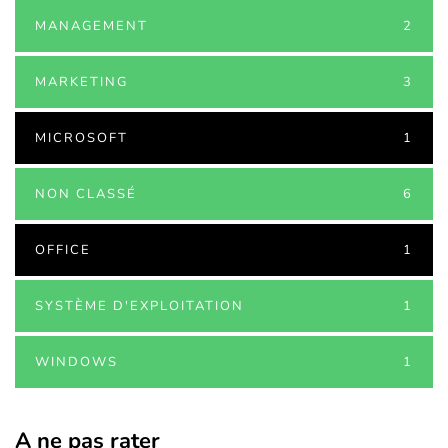
MANAGEMENT
2
MARKETING
3
MICROSOFT
1
NON CLASSÉ
6
OFFICE
1
SYSTÈME D'EXPLOITATION
1
WINDOWS
1
A ne pas rater