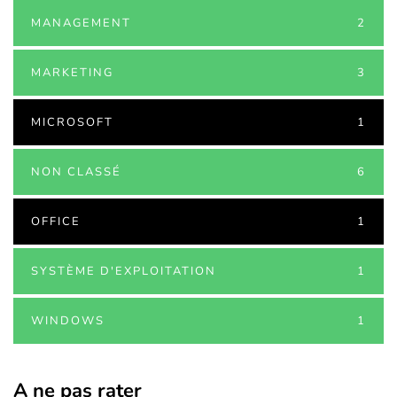
MANAGEMENT
2
MARKETING
3
MICROSOFT
1
NON CLASSÉ
6
OFFICE
1
SYSTÈME D'EXPLOITATION
1
WINDOWS
1
A ne pas rater