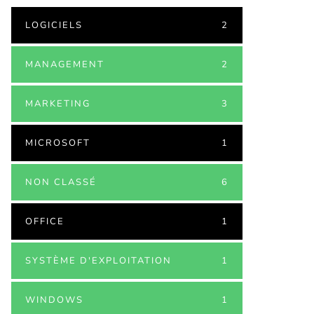
LOGICIELS
2
MANAGEMENT
2
MARKETING
3
MICROSOFT
1
NON CLASSÉ
6
OFFICE
1
SYSTÈME D'EXPLOITATION
1
WINDOWS
1