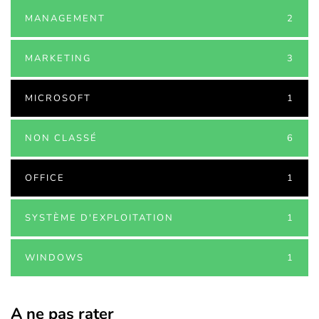
MANAGEMENT
2
MARKETING
3
MICROSOFT
1
NON CLASSÉ
6
OFFICE
1
SYSTÈME D'EXPLOITATION
1
WINDOWS
1
A ne pas rater