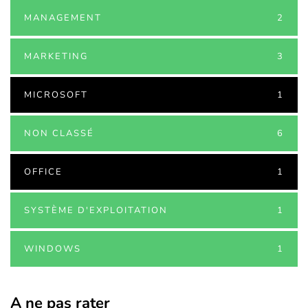
MANAGEMENT
2
MARKETING
3
MICROSOFT
1
NON CLASSÉ
6
OFFICE
1
SYSTÈME D'EXPLOITATION
1
WINDOWS
1
A ne pas rater