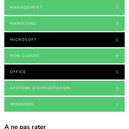
MANAGEMENT
2
MARKETING
3
MICROSOFT
1
NON CLASSÉ
6
OFFICE
1
SYSTÈME D'EXPLOITATION
1
WINDOWS
1
A ne pas rater