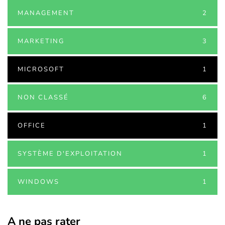
MANAGEMENT
2
MARKETING
3
MICROSOFT
1
NON CLASSÉ
6
OFFICE
1
SYSTÈME D'EXPLOITATION
1
WINDOWS
1
A ne pas rater