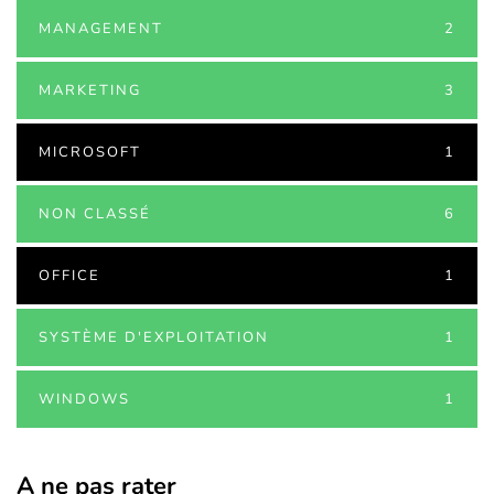
MANAGEMENT
2
MARKETING
3
MICROSOFT
1
NON CLASSÉ
6
OFFICE
1
SYSTÈME D'EXPLOITATION
1
WINDOWS
1
A ne pas rater