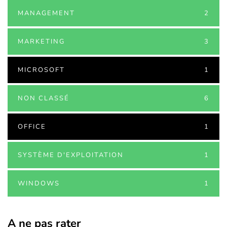
MANAGEMENT
2
MARKETING
3
MICROSOFT
1
NON CLASSÉ
6
OFFICE
1
SYSTÈME D'EXPLOITATION
1
WINDOWS
1
A ne pas rater