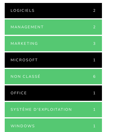
LOGICIELS
2
MANAGEMENT
2
MARKETING
3
MICROSOFT
1
NON CLASSÉ
6
OFFICE
1
SYSTÈME D'EXPLOITATION
1
WINDOWS
1