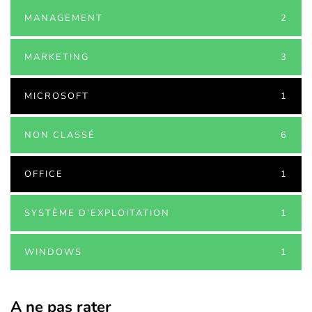
MANAGEMENT
2
MARKETING
3
MICROSOFT
1
NON CLASSÉ
6
OFFICE
1
SYSTÈME D'EXPLOITATION
1
WINDOWS
1
A ne pas rater