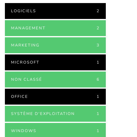
LOGICIELS
2
MANAGEMENT
2
MARKETING
3
MICROSOFT
1
NON CLASSÉ
6
OFFICE
1
SYSTÈME D'EXPLOITATION
1
WINDOWS
1