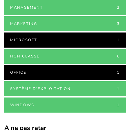
MANAGEMENT
2
MARKETING
3
MICROSOFT
1
NON CLASSÉ
6
OFFICE
1
SYSTÈME D'EXPLOITATION
1
WINDOWS
1
A ne pas rater