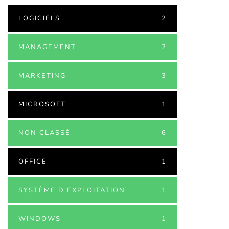
LOGICIELS
2
MANAGEMENT
2
MARKETING
3
MICROSOFT
1
NON CLASSÉ
6
OFFICE
1
SYSTÈME D'EXPLOITATION
1
WINDOWS
1