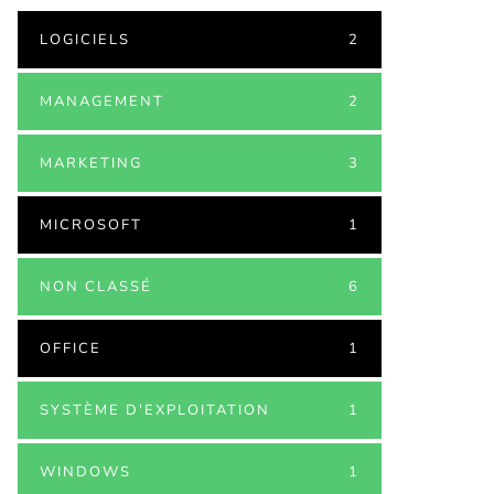
LOGICIELS
2
MANAGEMENT
2
MARKETING
3
MICROSOFT
1
NON CLASSÉ
6
OFFICE
1
SYSTÈME D'EXPLOITATION
1
WINDOWS
1