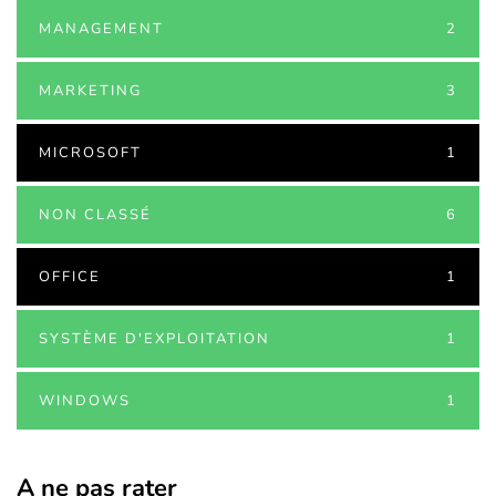
MANAGEMENT
2
MARKETING
3
MICROSOFT
1
NON CLASSÉ
6
OFFICE
1
SYSTÈME D'EXPLOITATION
1
WINDOWS
1
A ne pas rater