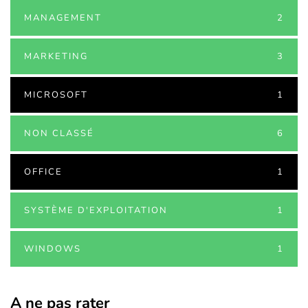
MANAGEMENT
2
MARKETING
3
MICROSOFT
1
NON CLASSÉ
6
OFFICE
1
SYSTÈME D'EXPLOITATION
1
WINDOWS
1
A ne pas rater