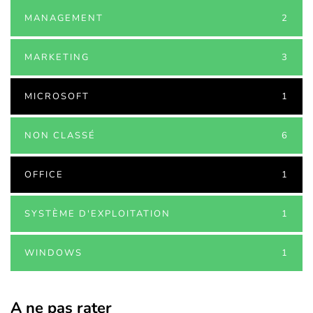
MANAGEMENT
2
MARKETING
3
MICROSOFT
1
NON CLASSÉ
6
OFFICE
1
SYSTÈME D'EXPLOITATION
1
WINDOWS
1
A ne pas rater