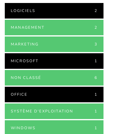
LOGICIELS
2
MANAGEMENT
2
MARKETING
3
MICROSOFT
1
NON CLASSÉ
6
OFFICE
1
SYSTÈME D'EXPLOITATION
1
WINDOWS
1