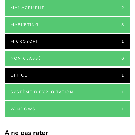
MANAGEMENT
2
MARKETING
3
MICROSOFT
1
NON CLASSÉ
6
OFFICE
1
SYSTÈME D'EXPLOITATION
1
WINDOWS
1
A ne pas rater