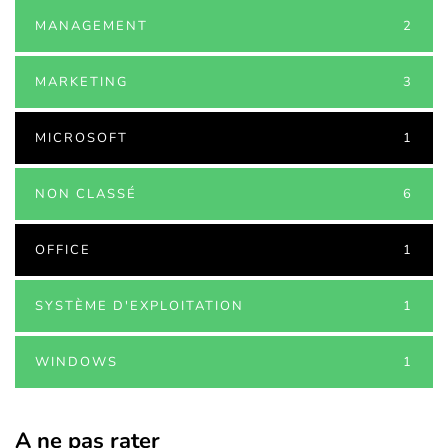
MANAGEMENT
2
MARKETING
3
MICROSOFT
1
NON CLASSÉ
6
OFFICE
1
SYSTÈME D'EXPLOITATION
1
WINDOWS
1
A ne pas rater