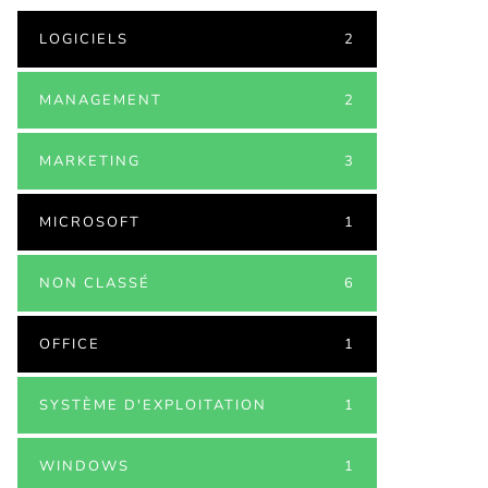
LOGICIELS
2
MANAGEMENT
2
MARKETING
3
MICROSOFT
1
NON CLASSÉ
6
OFFICE
1
SYSTÈME D'EXPLOITATION
1
WINDOWS
1