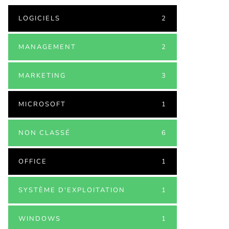
LOGICIELS
2
MANAGEMENT
2
MARKETING
3
MICROSOFT
1
NON CLASSÉ
6
OFFICE
1
SYSTÈME D'EXPLOITATION
1
WINDOWS
1