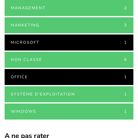
MANAGEMENT
2
MARKETING
3
MICROSOFT
1
NON CLASSÉ
6
OFFICE
1
SYSTÈME D'EXPLOITATION
1
WINDOWS
1
A ne pas rater