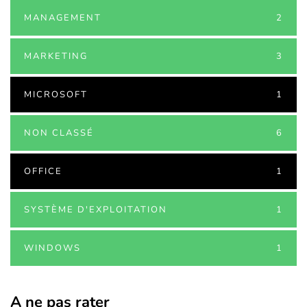
MANAGEMENT
2
MARKETING
3
MICROSOFT
1
NON CLASSÉ
6
OFFICE
1
SYSTÈME D'EXPLOITATION
1
WINDOWS
1
A ne pas rater