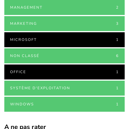
MANAGEMENT
2
MARKETING
3
MICROSOFT
1
NON CLASSÉ
6
OFFICE
1
SYSTÈME D'EXPLOITATION
1
WINDOWS
1
A ne pas rater