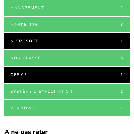
MANAGEMENT
2
MARKETING
3
MICROSOFT
1
NON CLASSÉ
6
OFFICE
1
SYSTÈME D'EXPLOITATION
1
WINDOWS
1
A ne pas rater