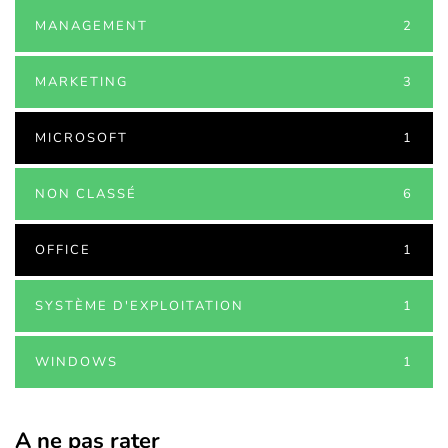
MANAGEMENT
2
MARKETING
3
MICROSOFT
1
NON CLASSÉ
6
OFFICE
1
SYSTÈME D'EXPLOITATION
1
WINDOWS
1
A ne pas rater