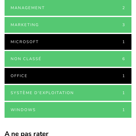
MANAGEMENT
2
MARKETING
3
MICROSOFT
1
NON CLASSÉ
6
OFFICE
1
SYSTÈME D'EXPLOITATION
1
WINDOWS
1
A ne pas rater