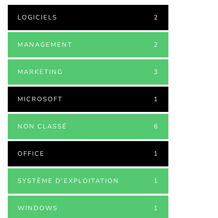
LOGICIELS
2
MANAGEMENT
2
MARKETING
3
MICROSOFT
1
NON CLASSÉ
6
OFFICE
1
SYSTÈME D'EXPLOITATION
1
WINDOWS
1