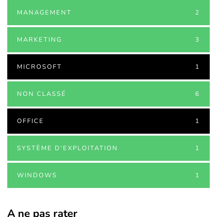
MANAGEMENT
2
MARKETING
3
MICROSOFT
1
NON CLASSÉ
6
OFFICE
1
SYSTÈME D'EXPLOITATION
1
WINDOWS
1
A ne pas rater