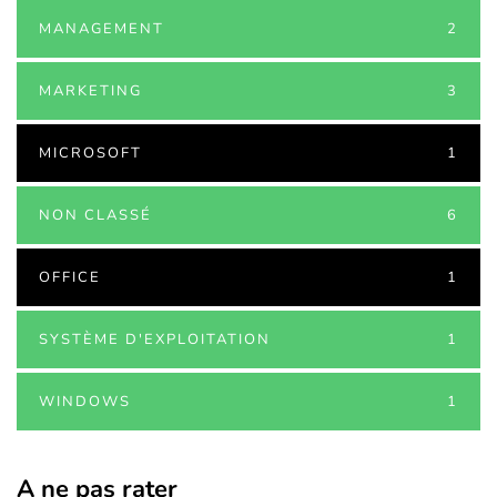
MANAGEMENT
2
MARKETING
3
MICROSOFT
1
NON CLASSÉ
6
OFFICE
1
SYSTÈME D'EXPLOITATION
1
WINDOWS
1
A ne pas rater