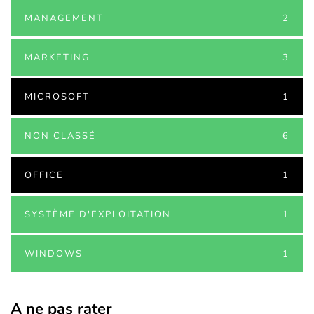
MANAGEMENT
2
MARKETING
3
MICROSOFT
1
NON CLASSÉ
6
OFFICE
1
SYSTÈME D'EXPLOITATION
1
WINDOWS
1
A ne pas rater