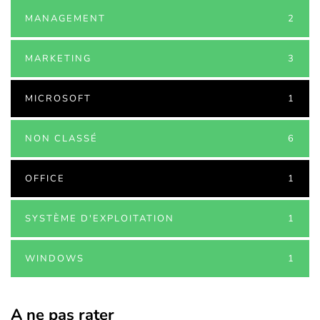
MANAGEMENT
2
MARKETING
3
MICROSOFT
1
NON CLASSÉ
6
OFFICE
1
SYSTÈME D'EXPLOITATION
1
WINDOWS
1
A ne pas rater