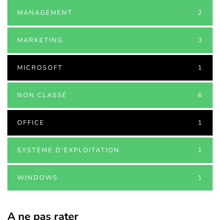
MANAGEMENT
2
MARKETING
3
MICROSOFT
1
NON CLASSÉ
6
OFFICE
1
SYSTÈME D'EXPLOITATION
1
WINDOWS
1
A ne pas rater