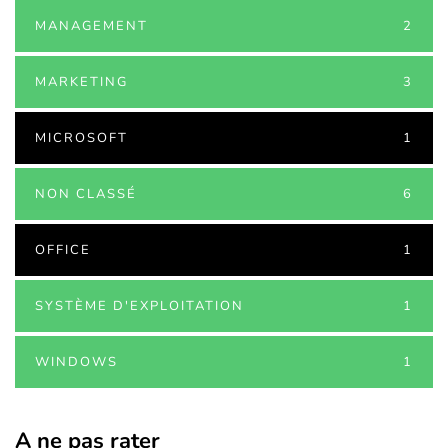
MANAGEMENT
2
MARKETING
3
MICROSOFT
1
NON CLASSÉ
6
OFFICE
1
SYSTÈME D'EXPLOITATION
1
WINDOWS
1
A ne pas rater