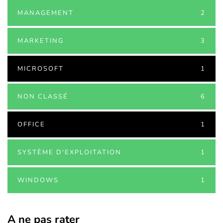
MANAGEMENT
2
MARKETING
3
MICROSOFT
1
NON CLASSÉ
6
OFFICE
1
SYSTÈME D'EXPLOITATION
1
WINDOWS
1
A ne pas rater