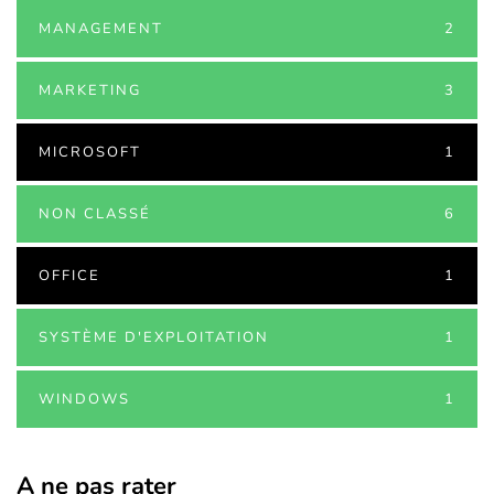
MANAGEMENT
2
MARKETING
3
MICROSOFT
1
NON CLASSÉ
6
OFFICE
1
SYSTÈME D'EXPLOITATION
1
WINDOWS
1
A ne pas rater