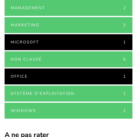
MANAGEMENT
2
MARKETING
3
MICROSOFT
1
NON CLASSÉ
6
OFFICE
1
SYSTÈME D'EXPLOITATION
1
WINDOWS
1
A ne pas rater