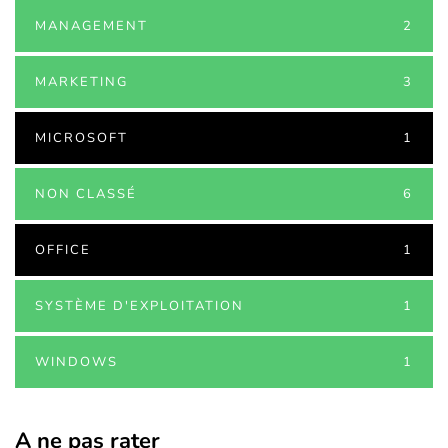
MANAGEMENT
2
MARKETING
3
MICROSOFT
1
NON CLASSÉ
6
OFFICE
1
SYSTÈME D'EXPLOITATION
1
WINDOWS
1
A ne pas rater