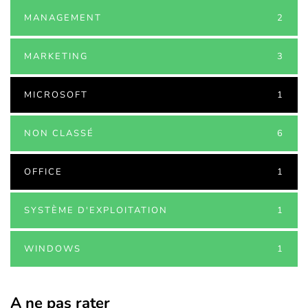
MANAGEMENT
2
MARKETING
3
MICROSOFT
1
NON CLASSÉ
6
OFFICE
1
SYSTÈME D'EXPLOITATION
1
WINDOWS
1
A ne pas rater